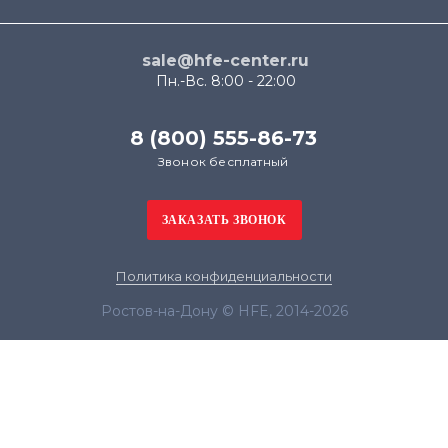
sale@hfe-center.ru
Пн.-Вс. 8:00 - 22:00
8 (800) 555-86-73
Звонок бесплатный
Политика конфиденциальности
Ростов-на-Дону © HFE, 2014-2026
Продолжая использовать наш сайт, вы даёте
согласие на обработку файлов cookie в целях
функционирования сайта и сбора статистики в
соответствии с
политикой конфиденциальности
Я согласен