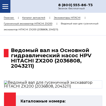
8 (800) 555-86-73
Звонок бесплатный
О НАС
Главная
Каталог запчастей
Экскаваторы HITACHI
Гусеничный экскаватор HITACHI ZX200
Ведомый вал для гусеничный
КАТАЛОГ ЗАПЧАСТЕЙ
экскаватор HITACHI ZX200 (2036808, 2043211)
РЕМОНТ
ДОСТАВКА
Ведомый вал на Основной
ЦЕНЫ
гидравлический насос HPV
HITACHI ZX200 (2036808,
КОНТАКТЫ
2043211)
Каталожные номера: