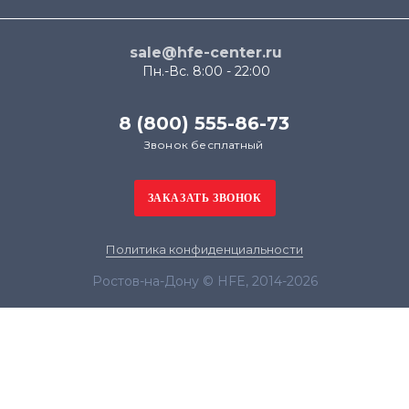
sale@hfe-center.ru
Пн.-Вс. 8:00 - 22:00
8 (800) 555-86-73
Звонок бесплатный
Политика конфиденциальности
Ростов-на-Дону © HFE, 2014-2026
Продолжая использовать наш сайт, вы даёте
согласие на обработку файлов cookie в целях
функционирования сайта и сбора статистики в
соответствии с
политикой конфиденциальности
Я согласен