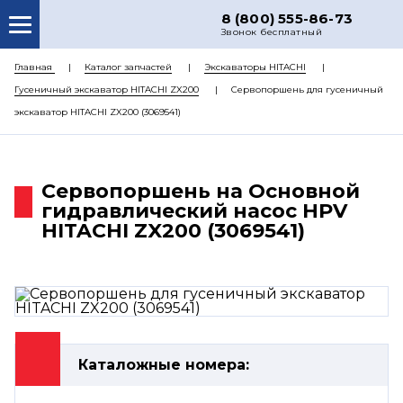
8 (800) 555-86-73
Звонок бесплатный
О НАС
Главная
Каталог запчастей
Экскаваторы HITACHI
Гусеничный экскаватор HITACHI ZX200
Сервопоршень для гусеничный
КАТАЛОГ ЗАПЧАСТЕЙ
экскаватор HITACHI ZX200 (3069541)
РЕМОНТ
ДОСТАВКА
Сервопоршень на Основной
ЦЕНЫ
гидравлический насос HPV
HITACHI ZX200 (3069541)
КОНТАКТЫ
Каталожные номера: