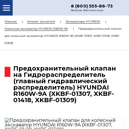
8 (800) 555-86-73
Звонок бесплатный
О НАС
Главная
Каталог запчастей
Экскаваторы HYUNDAI
Колесный экскаватор HYUNDAI R160W-9A
Предохранительный клапан
КАТАЛОГ ЗАПЧАСТЕЙ
для колесный экскаватор HYUNDAI R160W-9A (XKBF-01307, XKBF-01418, XKBF-
РЕМОНТ
01309)
ДОСТАВКА
ЦЕНЫ
Предохранительный клапан
на Гидрораспределитель
КОНТАКТЫ
(главный гидравлический
распределитель) HYUNDAI
R160W-9A (XKBF-01307, XKBF-
01418, XKBF-01309)