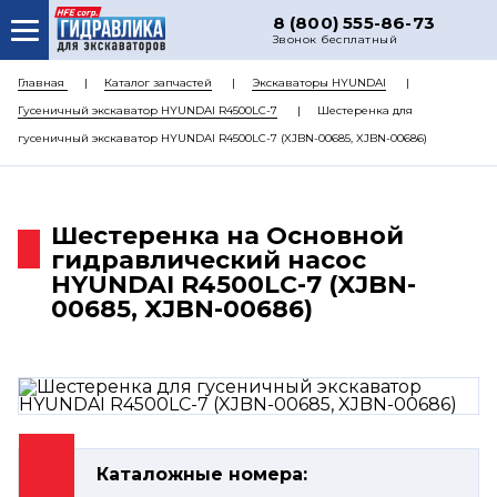
8 (800) 555-86-73
Звонок бесплатный
О НАС
Главная
Каталог запчастей
Экскаваторы HYUNDAI
Гусеничный экскаватор HYUNDAI R4500LC-7
Шестеренка для
КАТАЛОГ ЗАПЧАСТЕЙ
гусеничный экскаватор HYUNDAI R4500LC-7 (XJBN-00685, XJBN-00686)
РЕМОНТ
ДОСТАВКА
Шестеренка на Основной
ЦЕНЫ
гидравлический насос
HYUNDAI R4500LC-7 (XJBN-
КОНТАКТЫ
00685, XJBN-00686)
Каталожные номера: