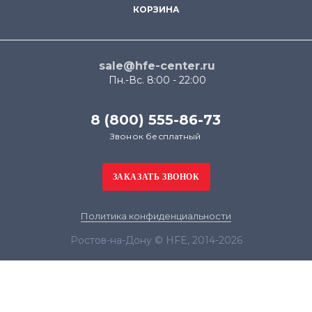
КОРЗИНА
sale@hfe-center.ru
Пн.-Вс. 8:00 - 22:00
8 (800) 555-86-73
Звонок бесплатный
Политика конфиденциальности
Ростов-на-Дону © HFE, 2014-2026
Продолжая использовать наш сайт, вы даёте
согласие на обработку файлов cookie в целях
функционирования сайта и сбора статистики в
соответствии с
политикой конфиденциальности