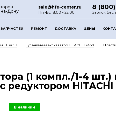
8 (800)
аторов
sale@hfe-center.ru
-на-Дону
Пн.-Вс. 8:00 - 22:00
Звонок бес
 ЗАПЧАСТЕЙ
РЕМОНТ
ДОСТАВКА
ЦЕНЫ
КОНТ
ы HITACHI
Гусеничный экскаватор HITACHI ZX460
Пластин
ора (1 компл./1-4 шт.)
с редуктором HITACHI 
В наличии