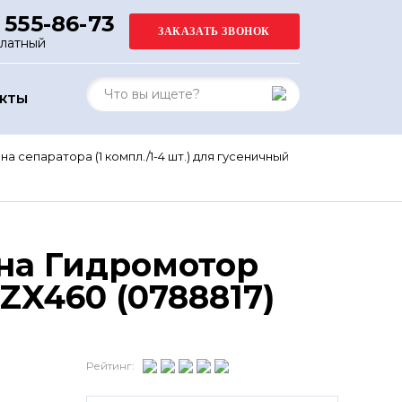
 555-86-73
платный
АКТЫ
а сепаратора (1 компл./1-4 шт.) для гусеничный
 на Гидромотор
ZX460 (0788817)
Рейтинг: