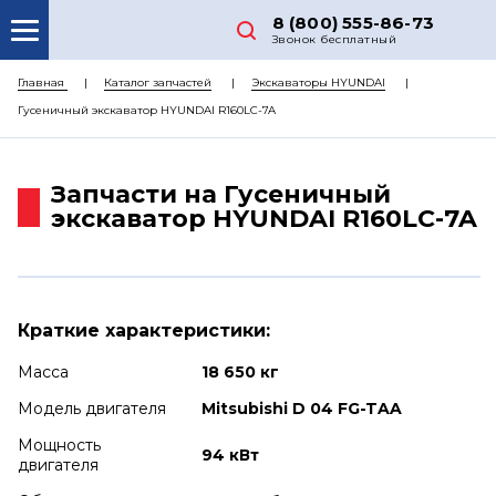
8 (800) 555-86-73
Звонок бесплатный
О НАС
Главная
Каталог запчастей
Экскаваторы HYUNDAI
Гусеничный экскаватор HYUNDAI R160LC-7A
КАТАЛОГ ЗАПЧАСТЕЙ
РЕМОНТ
Запчасти на Гусеничный
ДОСТАВКА
экскаватор HYUNDAI R160LC-7A
ЦЕНЫ
КОНТАКТЫ
Краткие характеристики:
Масса
18 650 кг
Модель двигателя
Mitsubishi D 04 FG-TAA
Мощность
94 кВт
двигателя