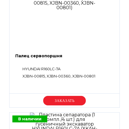
Палец сервопоршня
HYUNDAI R160LC-7A
XJBN-00815, XJBN-00360, XJBN-00801
Уточняйте цену
В наличии