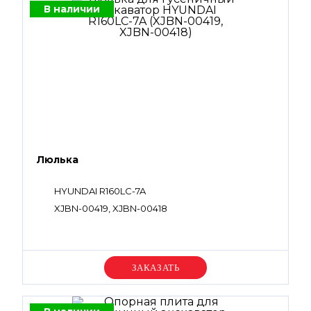
В наличии
Люлька
HYUNDAI R160LC-7A
XJBN-00419, XJBN-00418
Уточняйте цену