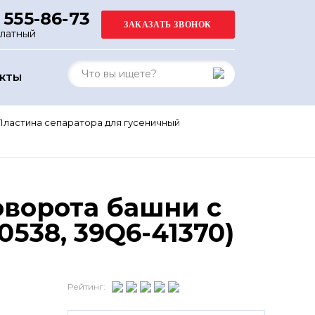
 555-86-73
платный
АКТЫ
Пластина сепаратора для гусеничный
оворота башни с
538, 39Q6-41370)
Рейтинг: