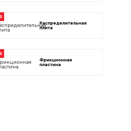
3
Распределительная
плита
6
Фрикционная
пластина