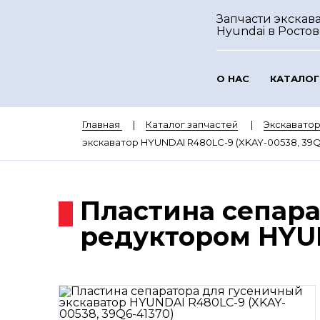
Запчасти экскав
Hyundai
в Росто
О НАС
КАТАЛОГ
Главная
Каталог запчастей
Экскавато
экскаватор HYUNDAI R480LC-9 (XKAY-00538, 39Q
Пластина сепара
редуктором HYUN