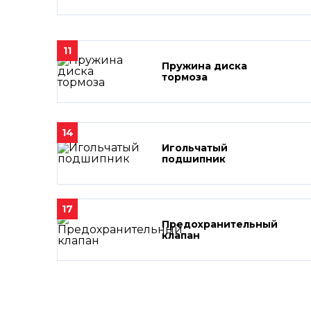
11
Пружина диска
тормоза
14
Игольчатый
подшипник
17
Предохранительный
клапан